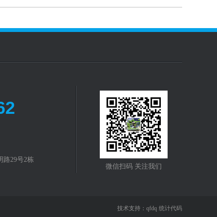
62
路29号2栋
微信扫码 关注我们
技术支持：
qfdq
统计代码