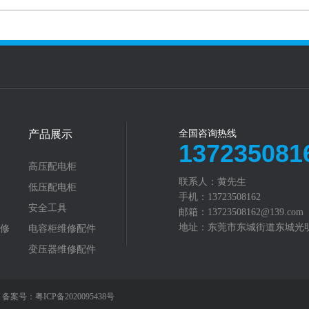
产品展示
全国咨询热线
137235081
高压配电柜
联系人：黄先生
低压配电柜
手机：13723508162
安全工具
邮箱：13723508162@139.com
地址：东莞市东城街道东城光明
修
电容柜维修配件
变压器维修配件
ed. 备案号：
粤ICP备2020095438号