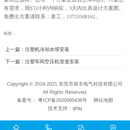
有需求，我们2小时内响应，3天内出具设计方案图。
免费出方案请联系：黄工，13723508162。
标签：
上一篇：注塑机冷却水塔安装
下一篇：注塑车间空压机管道安装
Copyright © 2018-2021 东莞市祺丰电气科技有限公司
All Rights Reserved.
备案号：
粤ICP备2020095438号
网站地图
技术支持：
qfdq